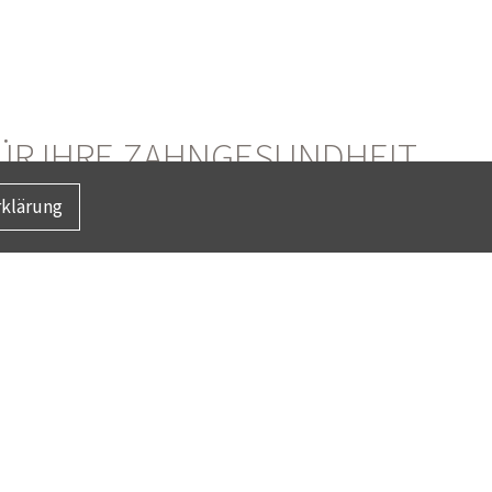
ÜR IHRE ZAHNGESUNDHEIT
klärung
ein chirurgischer Eingriff nötig wird. In unserer
 Behandlungen wie Weisheitszahnentfernungen,
he Eingriffe unter örtlicher Betäubung in
as: ganzheitlich für Sie da, auch bei diffizilen
für Sie so angenehm wie möglich zu gestalten. Dazu
präche im Vorfeld sowie die Nachsorge. Wir stehen