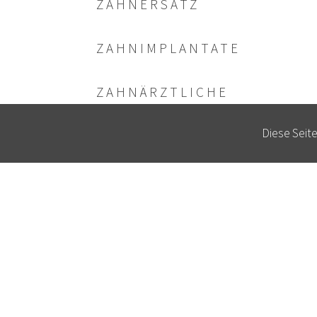
ZAHNERSATZ
ZAHN­IMPLANTATE
ZAHN­ÄRZTLICHE
CHIRURGIE
Diese Seit
ÄSTHETISCHE
ZAHNHEILKUNDE
PARO­DONTAL­THERAPIE
PROPHYLAXE
BLEACHING