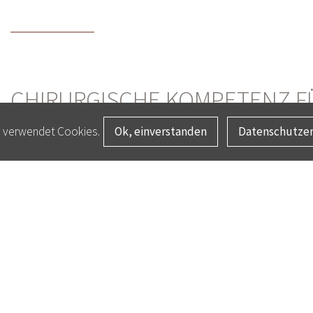
CHIRURGISCHE KOMPETENZ F
e verwendet Cookies.
Ok, einverstanden
Datenschutzer
Dimitrios Vogiatzis ist auch dann Ihr Zahnarzt, wenn 
Zahnarztpraxis in Herne führen wir beispielsweise
Wurzelspitzenresektionen oder parodontalchirurgisc
vertrauensvoller Atmosphäre durch. Für Sie bedeutet d
chirurgischen Eingriffen.
Wir legen besonderen Wert darauf, die Behandlung 
gehören neben dem Eingriff selbst ausführliche Ges