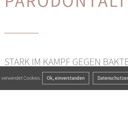
PARO­DONTAL­
STARK IM KAMPF GEGEN BAKT
e verwendet Cookies.
Ok, einverstanden
Datenschutzer
Die Parodontitis – ein meist bakteriell bedingter R
gehört zu den häufigsten Erkrankungen in Deutschlan
rechtzeitige Diagnose erschwert, macht sich aber o
Sollten wir bei Ihnen eine Parodontitis diagnostizi
individuellen Behandlungsplan, denn je nach Schwe