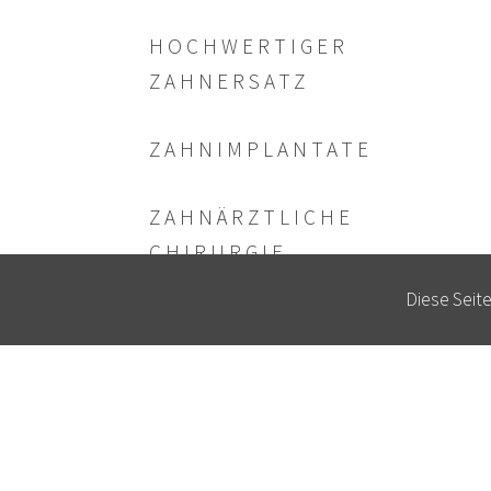
HOCH­WERTIGER
ZAHNERSATZ
ZAHN­IMPLANTATE
ZAHN­ÄRZTLICHE
CHIRURGIE
Diese Seit
ÄSTHETISCHE
ZAHNHEILKUNDE
PARO­DONTAL­THERAPIE